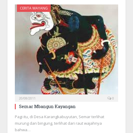
CERITA WAYANG
20/08/2011
0
Semar Mbangun Kayangan
Pagi itu, di Desa Karangkabuyutan, Semar terlihat
murung dan bingung, terlihat dari raut wajahnya
bahwa…