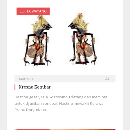
CERITA WAYANG
14/08/2011
0
Kresna Kembar
Hastina geger, raja Sosrowindu datang dan meminta
untuk dijadikan senopati Hastina mewakili Korawa.
Prabu Doryudana…