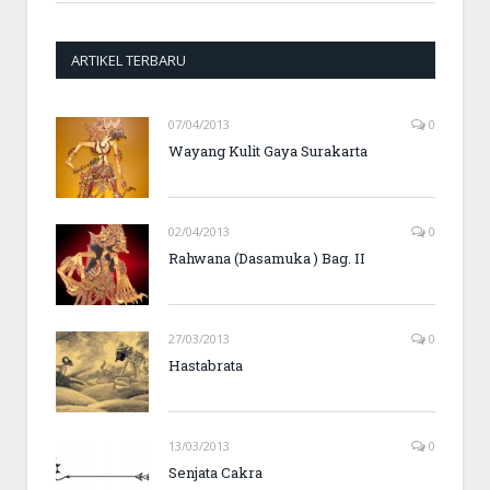
ARTIKEL TERBARU
07/04/2013
0
Wayang Kulit Gaya Surakarta
02/04/2013
0
Rahwana (Dasamuka ) Bag. II
27/03/2013
0
Hastabrata
13/03/2013
0
Senjata Cakra