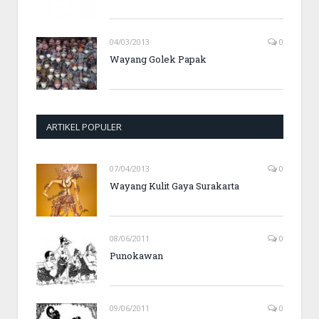
04/03/2013
0
Wayang Golek Papak
ARTIKEL POPULER
07/04/2013
0
Wayang Kulit Gaya Surakarta
08/06/2011
0
Punokawan
09/06/2011
0