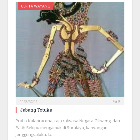
CERITA WAYANG
11/07/2011
0
Jabang Tetuka
Prabu Kalapracona, raja raksasa Negara Giliwengi dan
Patih Sekipu mengamuk di Suralaya, kahyangan
Jonggringsaloka. Ia…