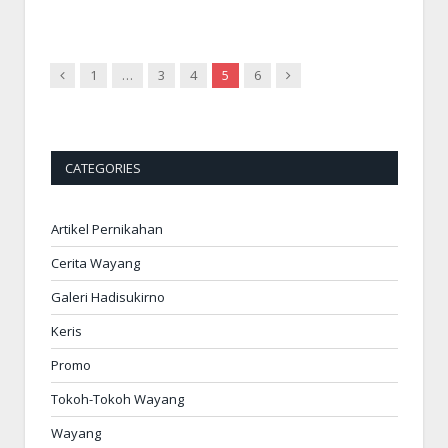
Previous
Next
1
…
3
4
5
6
CATEGORIES
Artikel Pernikahan
Cerita Wayang
Galeri Hadisukirno
Keris
Promo
Tokoh-Tokoh Wayang
Wayang