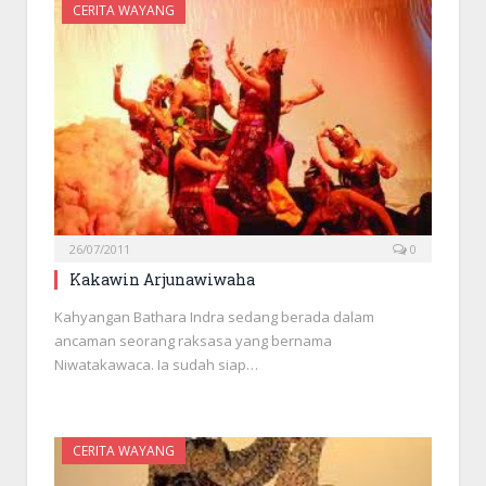
CERITA WAYANG
26/07/2011
0
Kakawin Arjunawiwaha
Kahyangan Bathara Indra sedang berada dalam
ancaman seorang raksasa yang bernama
Niwatakawaca. Ia sudah siap…
CERITA WAYANG