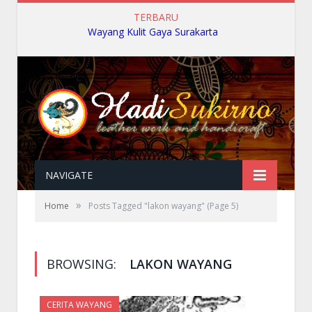
TERBARU
Wayang Kulit Gaya Surakarta
NAVIGATE
»
Home
Posts Tagged "lakon wayang"
(Page 5)
BROWSING:
LAKON WAYANG
CERITA WAYANG