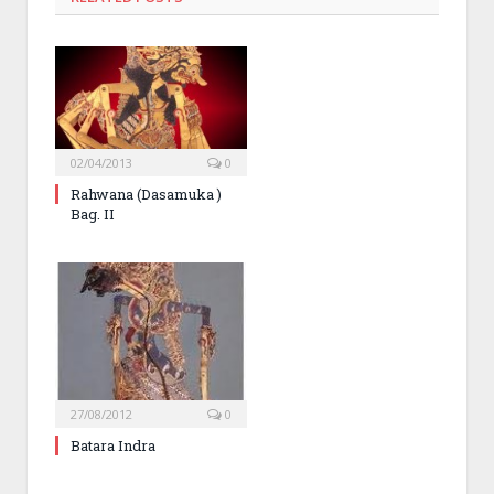
02/04/2013
0
Rahwana (Dasamuka )
Bag. II
27/08/2012
0
Batara Indra