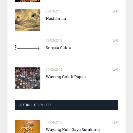
27/03/2013
0
Hastabrata
13/03/2013
0
Senjata Cakra
04/03/2013
0
Wayang Golek Papak
ARTIKEL POPULER
07/04/2013
0
Wayang Kulit Gaya Surakarta