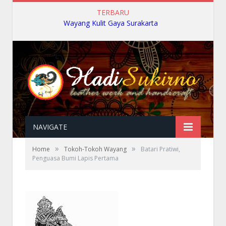
TERBARU
Wayang Kulit Gaya Surakarta
NAVIGATE
»
»
Home
Tokoh-Tokoh Wayang
Batari Pratiwi,
Penguasa Bumi Lapis Pertama