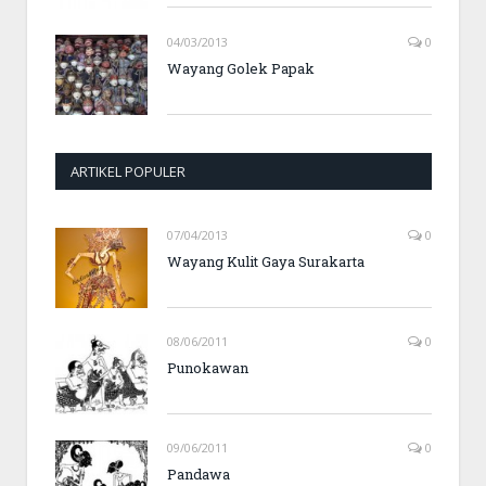
04/03/2013
0
Wayang Golek Papak
ARTIKEL POPULER
07/04/2013
0
Wayang Kulit Gaya Surakarta
08/06/2011
0
Punokawan
09/06/2011
0
Pandawa