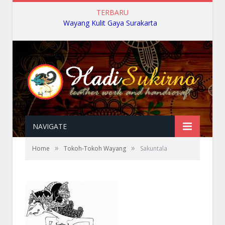
TERBARU
Wayang Kulit Gaya Surakarta
NAVIGATE
»
»
Home
Tokoh-Tokoh Wayang
Sakuntala