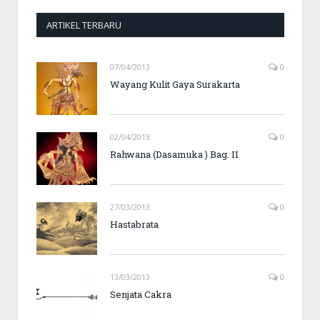
ARTIKEL TERBARU
07/04/2013
0
Wayang Kulit Gaya Surakarta
02/04/2013
0
Rahwana (Dasamuka ) Bag. II
27/03/2013
0
Hastabrata
13/03/2013
0
Senjata Cakra