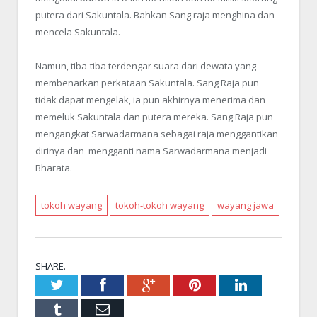
putera dari Sakuntala. Bahkan Sang raja menghina dan
mencela Sakuntala.
Namun, tiba-tiba terdengar suara dari dewata yang
membenarkan perkataan Sakuntala. Sang Raja pun
tidak dapat mengelak, ia pun akhirnya menerima dan
memeluk Sakuntala dan putera mereka. Sang Raja pun
mengangkat Sarwadarmana sebagai raja menggantikan
dirinya dan mengganti nama Sarwadarmana menjadi
Bharata.
tokoh wayang
tokoh-tokoh wayang
wayang jawa
SHARE.
Twitter
Facebook
Google+
Pinterest
LinkedIn
Tumblr
Email