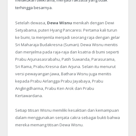
melakukan tiwikrama, menjadi raksasa yang tidak
terhingga besarnya.
Setelah dewasa,
Dewa Wisnu
menikah dengan Dewi
Setyabama, puteri Hyang Pancaresi. Pertama kali turun
ke bumi, Ia menjemla menjadi seorang raja dengan gelar
Sri Maharaja Budakresna (Suman). Dewa Wisnu menitis
dan menjelma pada raja-raja dan ksatria di bumi seperti
Prabu Arjunasasrabahu, Patih Suwanda, Parasurama,
Sri Rama, Prabu Kresna dan Arjuna. Selain itu menurut
versi pewayangan Jawa, Bathara Wisnu juga menitis
kepada Prabu Airlangga Prabu Jayabaya, Prabu
Anglingdharma, Prabu Ken Arok dan Prabu
Kertawardana.
Setiap titisan Wisnu memiliki kesaktian dan kemampuan
dalam menggunakan senjata cakra sebagai bukti bahwa
mereka memang titisan Dewa Wisnu.