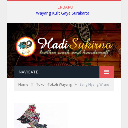
TERBARU
Wayang Kulit Gaya Surakarta
NAVIGATE
»
»
Home
Tokoh-Tokoh Wayang
Sang Hyang Wisnu