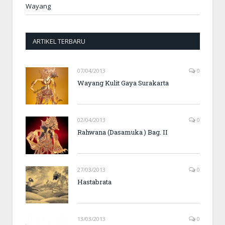
Wayang
ARTIKEL TERBARU
07/04/2013
0
Wayang Kulit Gaya Surakarta
02/04/2013
0
Rahwana (Dasamuka ) Bag. II
27/03/2013
0
Hastabrata
13/03/2013
0