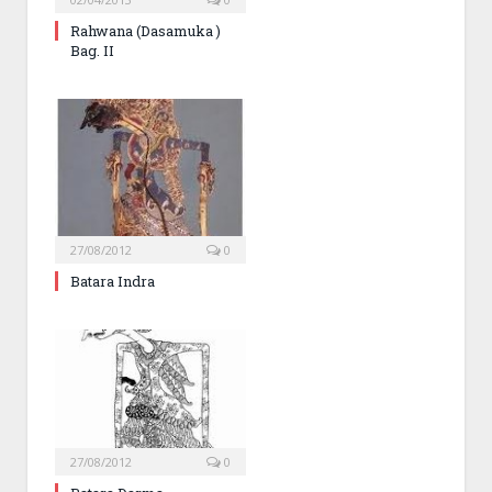
Rahwana (Dasamuka )
Bag. II
27/08/2012
0
Batara Indra
27/08/2012
0