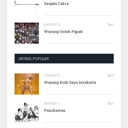
Senjata Cakra
04/03/2013
0
Wayang Golek Papak
ARTIKEL POPULER
07/04/2013
0
Wayang Kulit Gaya Surakarta
08/06/2011
0
Punokawan