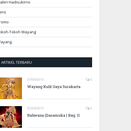
aleri Hadisukirno
eris
romo
okoh-Tokoh Wayang
ayang
ARTIKEL TERBARU
07/04/2013
0
Wayang Kulit Gaya Surakarta
02/04/2013
0
Rahwana (Dasamuka ) Bag. II