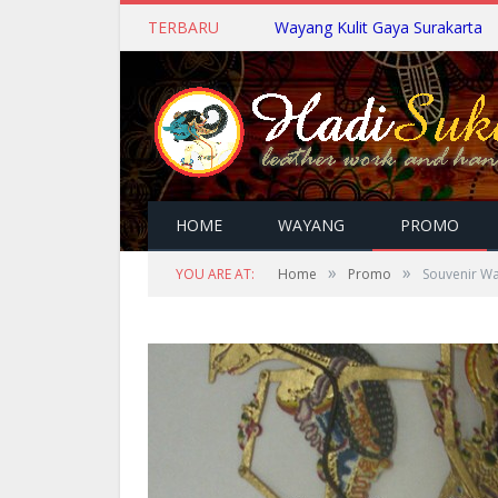
TERBARU
Wayang Kulit Gaya Surakarta
HOME
WAYANG
PROMO
»
»
YOU ARE AT:
Home
Promo
Souvenir Wa