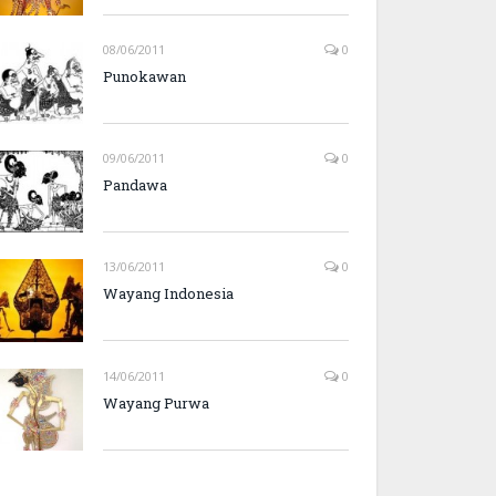
08/06/2011
0
Punokawan
09/06/2011
0
Pandawa
13/06/2011
0
Wayang Indonesia
14/06/2011
0
Wayang Purwa