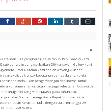
tter
Facebook
Google+
Pinterest
LinkedIn
Tumblr
Email
Website
erajinan Kulit yang berdiri sejak tahun 1972. Saat ini kami
 sub pengrajin yang melibatkan 650 karyawan. Gallery kami
Yogyakarta. Produk utama kami adalah wayang kulit dan
ayang kulit baik untuk kebutuhan pentas dalang, koleksi
lu berusaha melakukan pengembangan dan inovasi untuk
selera konsumen namun tetap menjaga kelestarian budaya dan
 atas anugerah Yang Maha Kuasa, pada tahun 1987
argaan dari Menteri Tenaga Kerja Bapak Sudomo untuk
sport Industri Kerajinan Kulit, dengan surat tertanggal 29
KEP - 1286/MEN/1987.