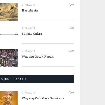
27/03/2013
0
Hastabrata
13/03/2013
0
Senjata Cakra
04/03/2013
0
Wayang Golek Papak
ARTIKEL POPULER
07/04/2013
0
Wayang Kulit Gaya Surakarta