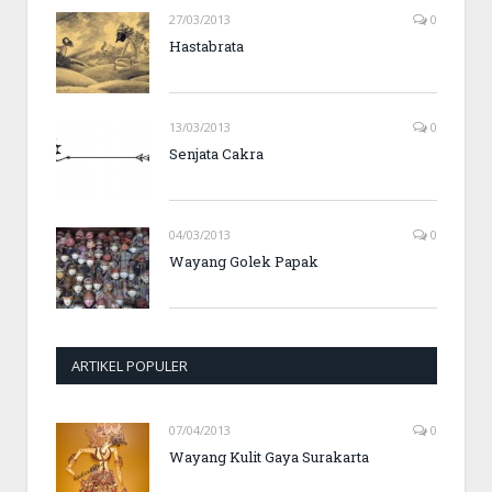
27/03/2013
0
Hastabrata
13/03/2013
0
Senjata Cakra
04/03/2013
0
Wayang Golek Papak
ARTIKEL POPULER
07/04/2013
0
Wayang Kulit Gaya Surakarta