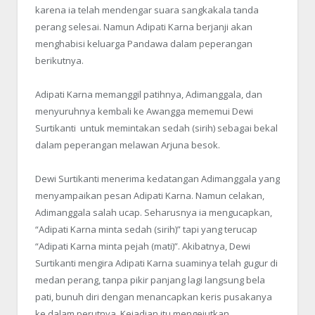
karena ia telah mendengar suara sangkakala tanda
perang selesai. Namun Adipati Karna berjanji akan
menghabisi keluarga Pandawa dalam peperangan
berikutnya.
Adipati Karna memanggil patihnya, Adimanggala, dan
menyuruhnya kembali ke Awangga mememui Dewi
Surtikanti untuk memintakan sedah (sirih) sebagai bekal
dalam peperangan melawan Arjuna besok.
Dewi Surtikanti menerima kedatangan Adimanggala yang
menyampaikan pesan Adipati Karna. Namun celakan,
Adimanggala salah ucap. Seharusnya ia mengucapkan,
“Adipati Karna minta sedah (sirih)” tapi yang terucap
“Adipati Karna minta pejah (mati)”. Akibatnya, Dewi
Surtikanti mengira Adipati Karna suaminya telah gugur di
medan perang, tanpa pikir panjang lagi langsung bela
pati, bunuh diri dengan menancapkan keris pusakanya
ke dalam perutnya. Kejadian itu mengejutkan